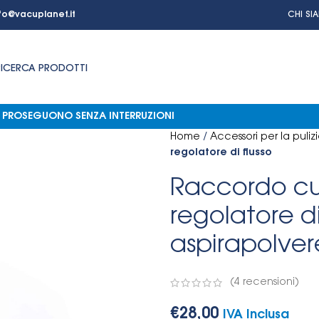
fo@vacuplanet.it
CHI SI
RICERCA PRODOTTI
NI PROSEGUONO SENZA INTERRUZIONI
Home
/
Accessori per la puliz
regolatore di flusso
Raccordo cu
regolatore di
aspirapolver
(
4
recensioni)
€
28,00
IVA Inclusa