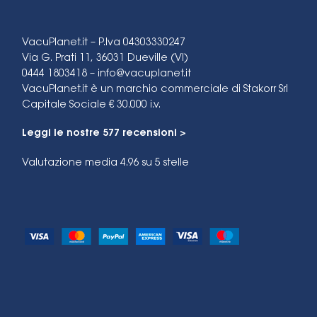
VacuPlanet.it – P.Iva 04303330247
Via G. Prati 11, 36031 Dueville (VI)
0444 1803418 –
info@vacuplanet.it
VacuPlanet.it è un marchio commerciale di Stakorr Srl
Capitale Sociale € 30.000 i.v.
Leggi le nostre 577 recensioni >
Valutazione media 4.96
su 5 stelle