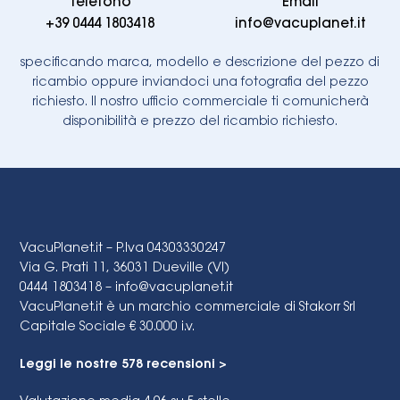
Telefono
Email
+39 0444 1803418
info@vacuplanet.it
specificando marca, modello e descrizione del pezzo di
ricambio oppure inviandoci una fotografia del pezzo
richiesto. Il nostro ufficio commerciale ti comunicherà
disponibilità e prezzo del ricambio richiesto.
VacuPlanet.it – P.Iva 04303330247
Via G. Prati 11, 36031 Dueville (VI)
0444 1803418 –
info@vacuplanet.it
VacuPlanet.it è un marchio commerciale di Stakorr Srl
Capitale Sociale € 30.000 i.v.
Leggi le nostre 578 recensioni >