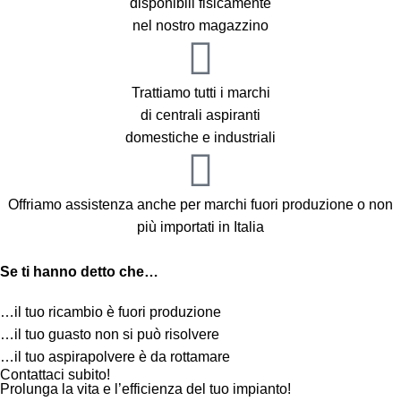
disponibili fisicamente
nel nostro magazzino
Dopo aver ricevuto la rassicurazione necessaria dal titolare,
procedo con l’ordine.
Già la sera della domenica mi arriva la segnalazione di
Trattiamo tutti i marchi
predisposizione della spedizione (con UPS per altro, miglior
di centrali aspiranti
attuale corriere a mio avviso).
domestiche e industriali
Ricevo il materiale martedì mattina. Montaggio semplice e
veloce. Consiglio l’acquisto del prodotto.
Offriamo assistenza anche per marchi fuori produzione o non
più importati in Italia
Inoltre, se avete bisogno scrivete pure al Sig. Francesco. La
sua competenza è disponibilità non è solo dichiarata sul sito
Se ti hanno detto che…
ma percepibile dalle risposte fornite.
…il tuo ricambio è fuori produzione
Da oggi questo sito è divenuto il punto di riferimento per gli
…il tuo guasto non si può risolvere
acquisti legati al mio impianto di aspirazione.
…il tuo aspirapolvere è da rottamare
Contattaci subito!
Prolunga la vita e l’efficienza del tuo impianto!