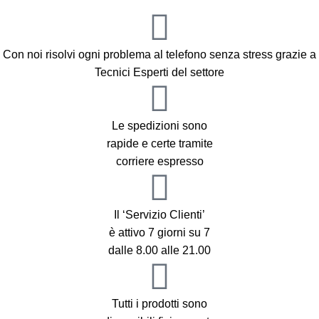
Parte elettrica ben saldata alla presa per evitare rotture.
Esteticamente ottimo, perfettamente inserito in Vimar, modello
Idea.
Con noi risolvi ogni problema al telefono senza stress grazie a
Punto da segnalare: un encomio al titolare!
Tecnici Esperti del settore
Approdo a questo sito per caso cercando in rete ricambio per
connettore guasto di casa. Dopo ripetute chiamate al mio
Le spedizioni sono
installatore, tutte snobbate, ho deciso di provare la ricerca del
rapide e certe tramite
ricambio su internet.
corriere espresso
Arrivo a questo sito la domenica pomeriggio. Per mia
incapacità necessito di un consulto. Scrivo sulla chat presente
Il ‘Servizio Clienti’
pensando di ricevere una risposta ritardata solo ad inizio
è attivo 7 giorni su 7
settimana.
dalle 8.00 alle 21.00
Con molta sorpresa il titolare mi risponde immediatamente. Mi
scrive anche privatamente su WhatsApp chiedendomi le foto
Tutti i prodotti sono
dell’impianto di casa.