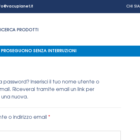
fo@vacuplanet.it
CHI SI
RICERCA PRODOTTI
NI PROSEGUONO SENZA INTERRUZIONI
la password? Inserisci il tuo nome utente o
 email. Riceverai tramite email un link per
 una nuova.
*
e o indirizzo email