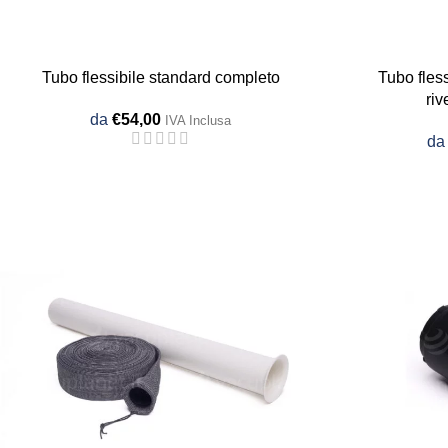
Tubo flessibile standard completo
Tubo fles
riv
da
€
54,00
IVA Inclusa
d