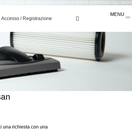
CHI SIAMO
PORTALE INSTALLATORI E ALBERGHI
ASSISTENZA
FAQ
CONTAT
MENU
Accesso / Registrazione
0
san
i una richiesta con una