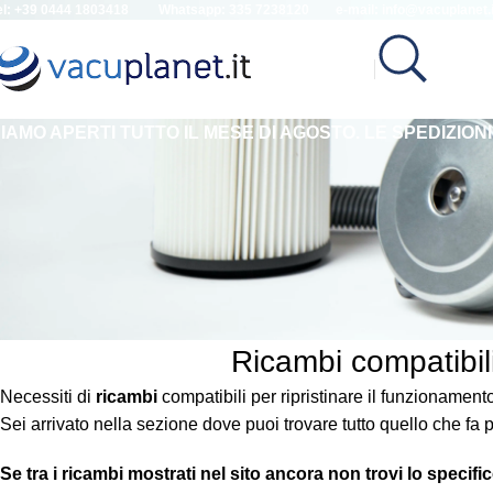
el: +39 0444 1803418 Whatsapp: 335 7238120 e-mail:
info@vacuplanet.i
IAMO APERTI TUTTO IL MESE DI AGOSTO.
LE SPEDIZION
Ricambi compatibil
Necessiti di
ricambi
compatibili per ripristinare il funzionament
Sei arrivato nella sezione dove puoi trovare tutto quello che fa p
Se tra i ricambi mostrati nel sito ancora non trovi lo specifi