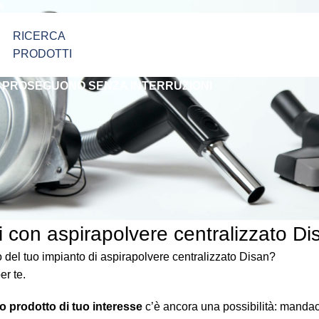
t
RICERCA
PRODOTTI
I PROSEGUONO SENZA INTERRUZIONI
i con aspirapolvere centralizzato Di
o del tuo impianto di aspirapolvere centralizzato Disan?
er te.
co prodotto di tuo interesse
c’è ancora una possibilità: mandac