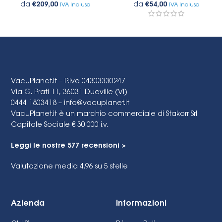
da
€
209,00
da
€
54,00
IVA Inclusa
IVA Inclusa
VacuPlanet.it – P.Iva 04303330247
Via G. Prati 11, 36031 Dueville (VI)
0444 1803418 –
info@vacuplanet.it
VacuPlanet.it è un marchio commerciale di Stakorr Srl
Capitale Sociale € 30.000 i.v.
Leggi le nostre 577 recensioni >
Valutazione media 4.96
su 5 stelle
Azienda
Informazioni