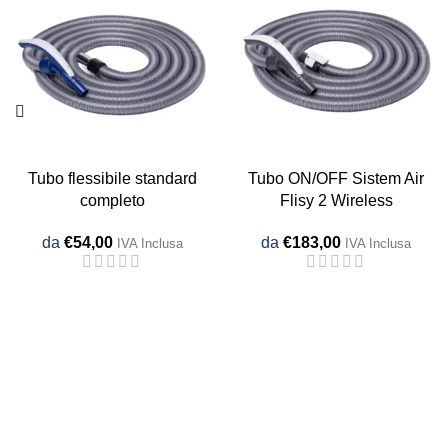
Tubo flessibile standard
Tubo ON/OFF Sistem Air
completo
Flisy 2 Wireless
da
€
54,00
da
€
183,00
IVA Inclusa
IVA Inclusa
VacuPlanet.it – P.Iva 04303330247
Via G. Prati 11, 36031 Dueville (VI)
0444 1803418 –
info@vacuplanet.it
VacuPlanet.it è un marchio commerciale di Stakorr Srl
Capitale Sociale € 30.000 i.v.