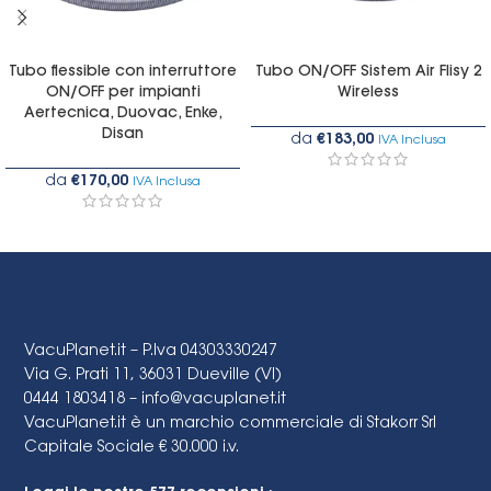
Tubo flessible con interruttore
Tubo ON/OFF Sistem Air Flisy 2
ON/OFF per impianti
Wireless
Aertecnica, Duovac, Enke,
Disan
da
€
183,00
IVA Inclusa
da
€
170,00
IVA Inclusa
VacuPlanet.it – P.Iva 04303330247
Via G. Prati 11, 36031 Dueville (VI)
0444 1803418 –
info@vacuplanet.it
VacuPlanet.it è un marchio commerciale di Stakorr Srl
Capitale Sociale € 30.000 i.v.