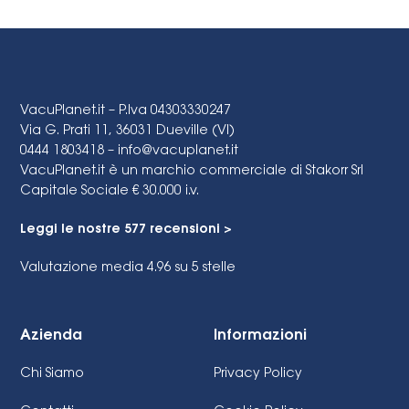
VacuPlanet.it – P.Iva 04303330247
Via G. Prati 11, 36031 Dueville (VI)
0444 1803418 –
info@vacuplanet.it
VacuPlanet.it è un marchio commerciale di Stakorr Srl
Capitale Sociale € 30.000 i.v.
Leggi le nostre 577 recensioni >
Valutazione media 4.96
su 5 stelle
Azienda
Informazioni
Chi Siamo
Privacy Policy