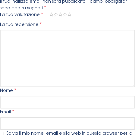
Il tuo indirizzo email non sarà pubblicato.
I campi obbligatori
*
sono contrassegnati
*
La tua valutazione
*
La tua recensione
*
Nome
*
Email
Salva il mio nome, email e sito web in questo browser per la