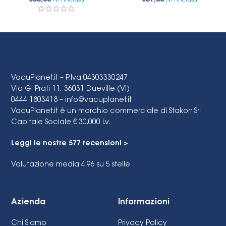
€
33,00
€
31,00
IVA Inclusa
IVA Inclusa
VacuPlanet.it – P.Iva 04303330247
Via G. Prati 11, 36031 Dueville (VI)
0444 1803418 –
info@vacuplanet.it
VacuPlanet.it è un marchio commerciale di Stakorr Srl
Capitale Sociale € 30.000 i.v.
Leggi le nostre 577 recensioni >
Valutazione media 4.96
su 5 stelle
Azienda
Informazioni
Chi Siamo
Privacy Policy