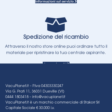
informazioni sul servizio
Spedizione del ricambio
Attraverso il nostro store online puoi ordinare tutto il
materiale per ripristinare la tua centrale aspirante.
ricerca ricambi
VacuPlanet.it – P.Iva 04303330247
Via G. Prati 11, 36031 Dueville (VI)
0444 1803418 –
info@vacuplanet.it
VacuPlanet.it è un marchio commerciale di Stakorr Srl
Capitale Sociale € 30.000 i.v.