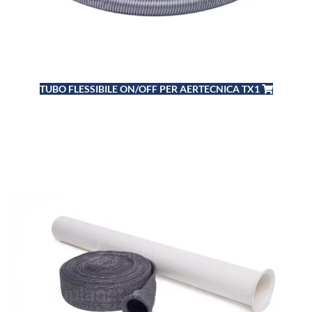
TUBO FLESSIBILE ON/OFF PER AERTECNICA TX1