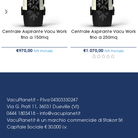
Centrale Aspirante Vacu Work
Centrale Aspirante Vacu Work
fino a 150mq
fino a 250mq
€
970,00
€
1.070,00
IVA Inclusa
IVA Inclusa
VacuPlanet.it – P.Iva 04303330247
Via G. Prati 11, 36031 Dueville (VI)
0444 1803418 –
info@vacuplanet.it
VacuPlanet.it è un marchio commerciale di Stakorr Srl
Capitale Sociale € 30.000 i.v.