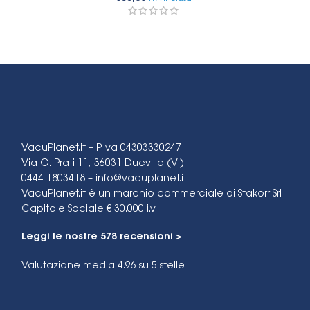
VacuPlanet.it – P.Iva 04303330247
Via G. Prati 11, 36031 Dueville (VI)
0444 1803418 –
info@vacuplanet.it
VacuPlanet.it è un marchio commerciale di Stakorr Srl
Capitale Sociale € 30.000 i.v.
Leggi le nostre 578 recensioni >
Valutazione media 4.96
su 5 stelle