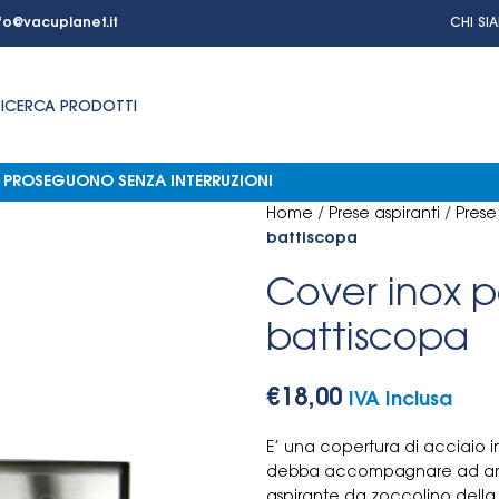
fo@vacuplanet.it
CHI SI
RICERCA PRODOTTI
NI PROSEGUONO SENZA INTERRUZIONI
Home
/
Prese aspiranti
/
Prese
battiscopa
Cover inox p
battiscopa
€
18,00
IVA Inclusa
E’ una copertura di acciaio in
debba accompagnare ad ambien
aspirante da zoccolino della