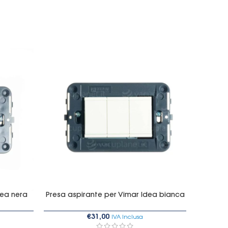
dea nera
Presa aspirante per Vimar Idea bianca
Presa as
€
31,00
IVA Inclusa