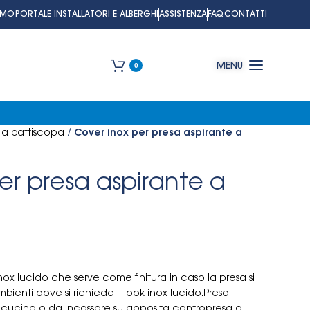
AMO
PORTALE INSTALLATORI E ALBERGHI
ASSISTENZA
FAQ
CONTATTI
0
MENU
 a battiscopa
/
Cover inox per presa aspirante a
er presa aspirante a
ox lucido che serve come finitura in caso la presa si
ti dove si richiede il look inox lucido.Presa
 cucina o da incassare su apposita contropresa a