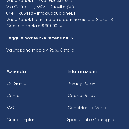
VacuPlanet.it – P.Iva 04303330247
Via G. Prati 11, 36031 Dueville (VI)
0444 1803418 –
info@vacuplanet.it
VacuPlanet.it è un marchio commerciale di Stakorr Srl
Capitale Sociale € 30.000 i.v.
Leggi le nostre 578 recensioni >
Valutazione media 4.96
su 5 stelle
Azienda
Informazioni
Chi Siamo
Privacy Policy
Contatti
Cookie Policy
FAQ
Condizioni di Vendita
Grandi Impianti
Spedizioni e Consegne