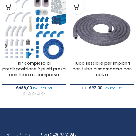
Kit completo di
Tubo flessibile per impianti
predisposizione 2 punti presa
con tubo a scomparsa con
con tubo a scomparsa
calza
€
668,00
da
€
97,00
IVA Inclusa
IVA Inclusa
VacuPlanet.it – P.Iva 04303330247