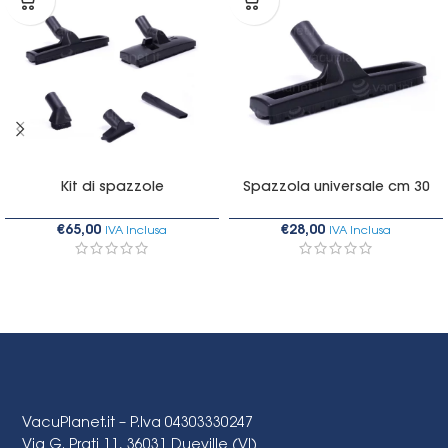
Kit di spazzole
Spazzola universale cm 30
€
65,00
€
28,00
IVA Inclusa
IVA Inclusa
VacuPlanet.it – P.Iva 04303330247
Via G. Prati 11, 36031 Dueville (VI)