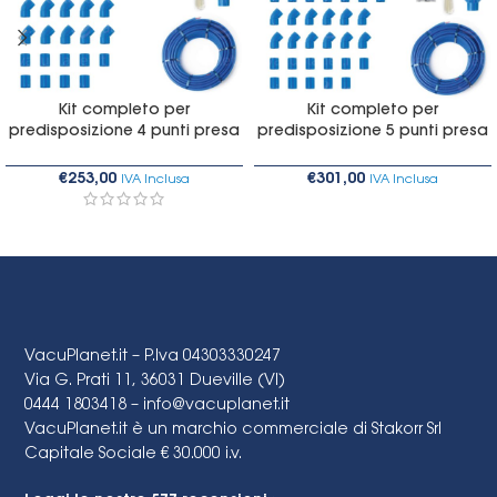
Kit completo per
Kit completo per
predisposizione 4 punti presa
predisposizione 5 punti presa
€
253,00
€
301,00
IVA Inclusa
IVA Inclusa
VacuPlanet.it – P.Iva 04303330247
Via G. Prati 11, 36031 Dueville (VI)
0444 1803418 –
info@vacuplanet.it
VacuPlanet.it è un marchio commerciale di Stakorr Srl
Capitale Sociale € 30.000 i.v.