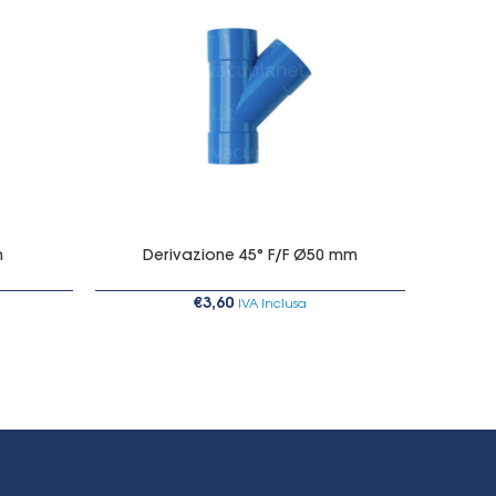
m
Derivazione 45° F/F Ø50 mm
Aume
€
3,60
IVA Inclusa