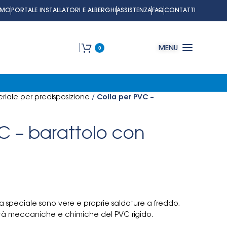
AMO
PORTALE INSTALLATORI E ALBERGHI
ASSISTENZA
FAQ
CONTATTI
0
MENU
riale per predisposizione
/
Colla per PVC –
C – barattolo con
la speciale sono vere e proprie saldature a freddo,
ietà meccaniche e chimiche del PVC rigido.