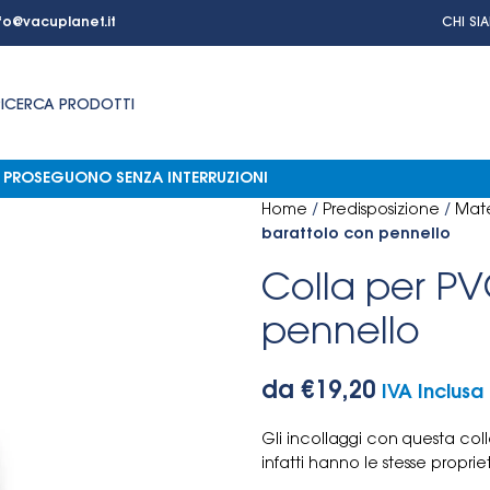
fo@vacuplanet.it
CHI SI
RICERCA PRODOTTI
NI PROSEGUONO SENZA INTERRUZIONI
Home
/
Predisposizione
/
Mate
barattolo con pennello
Colla per PV
pennello
da
€
19,20
IVA Inclusa
Gli incollaggi con questa col
infatti hanno le stesse propr