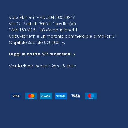
VacuPlanet.it – P.Iva 04303330247
Via G. Prati 11, 36031 Dueville (VI)
0444 1803418 –
info@vacuplanet.it
VacuPlanet.it è un marchio commerciale di Stakorr Srl
Capitale Sociale € 30.000 i.v.
Leggi le nostre 577 recensioni >
Valutazione media 4.96
su 5 stelle