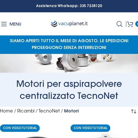
Assistenza Whatsapp: 335 7238120
MENU
SIAMO APERTI TUTTO IL MESE DI AGOSTO.
LE SPEDIZIONI
PROSEGUONO SENZA INTERRUZIONI
Motori per aspirapolvere
centralizzato TecnoNet
Home
/
Ricambi
/
TecnoNet
/
Motori
CON VIDEOTUTORIAL
CON VIDEOTUTORIAL