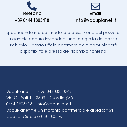
Telefono
Email
+39 0444 1803418
info@vacuplanet.it
specificando marca, modello e descrizione del pezzo di
ricambio oppure inviandoci una fotografia del pezzo
richiesto. Il nostro ufficio commerciale ti comunicherà
disponibilità e prezzo del ricambio richiesto.
VacuPlanet.it – P.Iva 04303330247
Via G. Prati 11, 36031 Dueville (VI)
0444 1803418 –
info@vacuplanet.it
VacuPlanet.it è un marchio commerciale di Stakorr Srl
Capitale Sociale € 30.000 i.v.